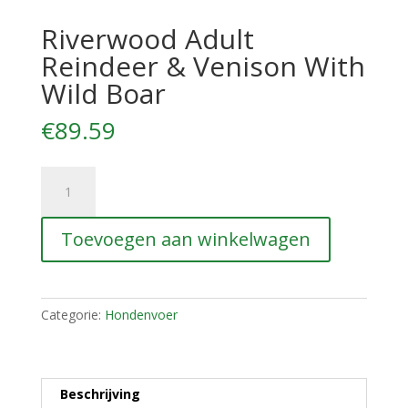
Riverwood Adult
Reindeer & Venison With
Wild Boar
€
89.59
Riverwood
Adult
Reindeer
Toevoegen aan winkelwagen
&
Venison
With
Wild
Categorie:
Hondenvoer
Boar
aantal
Beschrijving