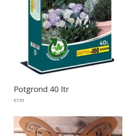
Potgrond 40 ltr
€
7.95